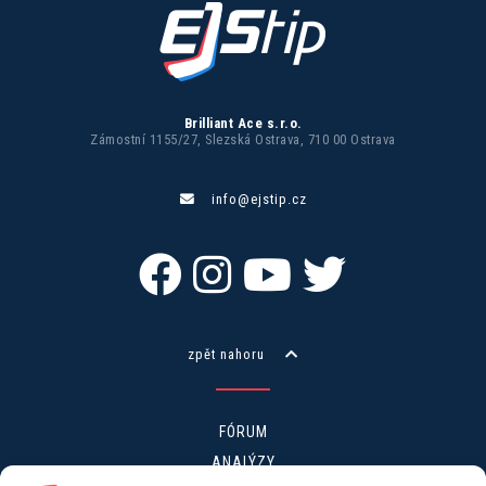
Brilliant Ace s.r.o.
Zámostní 1155/27, Slezská Ostrava, 710 00 Ostrava
info@ejstip.cz
zpět nahoru
FÓRUM
ANALÝZY