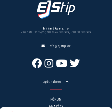
Brilliant Ace s.r.o.
Zámostní 1155/27, Slezská Ostrava, 710 00 Ostrava
info@ejstip.cz
zpět nahoru
FÓRUM
ANALÝZY