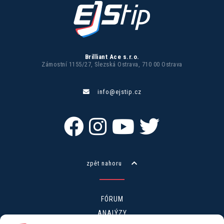
Brilliant Ace s.r.o.
Zámostní 1155/27, Slezská Ostrava, 710 00 Ostrava
info@ejstip.cz
zpět nahoru
FÓRUM
ANALÝZY